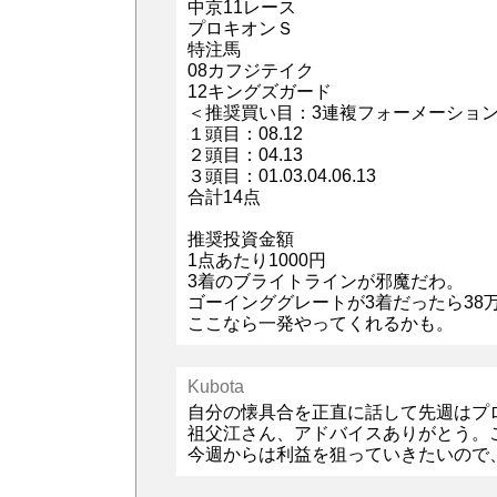
中京11レース
プロキオンＳ
特注馬
08カフジテイク
12キングズガード
＜推奨買い目：3連複フォーメーショ
１頭目：08.12
２頭目：04.13
３頭目：01.03.04.06.13
合計14点
推奨投資金額
1点あたり1000円
3着のブライトラインが邪魔だわ。
ゴーインググレートが3着だったら38
ここなら一発やってくれるかも。
Kubota
自分の懐具合を正直に話して先週はプ
祖父江さん、アドバイスありがとう。
今週からは利益を狙っていきたいので