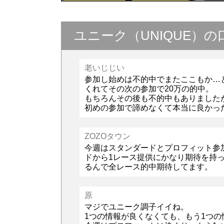
ユニーク（UNIQUE）
老いじじい
参加し始めは不的中でまたここもか…
くれてその次の参加で20万の的中。
もちろんその後も不的中もありました
初めの参加で諦めなくて本当に良かっ
ZOZOタウン
今週はスタンダードとプロフィット参
ドから1レース提供にかなり期待を持
るんで全レース的中期待してます。
原
マジでユニーク調子イイね。
1つの情報が良くなくても、もう1つ