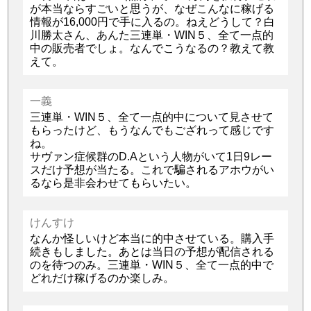
が本当ならすごいと思うが、なぜこんなに稼げる
情報が16,000円で手に入るの。ねえどうして？白
川勝太さん、あんた三連単・WIN５、全て一点的
中の販売者でしょ。なんでこうなるの？教えて教
えて。
一義
三連単・WIN５、全て一点的中について見させて
もらったけど、もうなんでもござれって感じです
ね。
サヴァン症候群のD.Aという人物がいて1日9レー
スだけ予想が当たる。これで騙されるアホウがい
るなら是非会わせてもらいたい。
けんすけ
なんか怪しいけど本当に的中させている。購入手
続きもしました。あとは当日の予想が配信される
のを待つのみ。三連単・WIN５、全て一点的中で
どれだけ稼げるのか楽しみ。