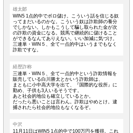
雄太郞
WIN5 1点的中でボロ儲け。こういう話を信じる奴
ってまだいるのかな。こういう奴は詐欺師の養分
でしかない。しかもこうして騙し取られた金が次
の詐欺の資金になる。競馬で継続的に儲けること
ができるなんてありえない。いい加減に気づけ。
三連単・WIN５、全て一点的中はいうまでもなく
詐欺ですな。
経歴詐称
三連単・WIN５、全て一点的中という詐欺情報を
販売している白川勝太とかいう詐欺師は、
まともに小中高大学を出て、『国際的な役所』に
勤め、子供も3人いるそうです。
あと社会的地位も確立しているとか。
だったら悪いことは言わん。詐欺はやめとけ。逮
捕されたら社会的地位もなくなるぞ。
中沢
11月11日はWIN5 1点的中で100万円を獲得。これ