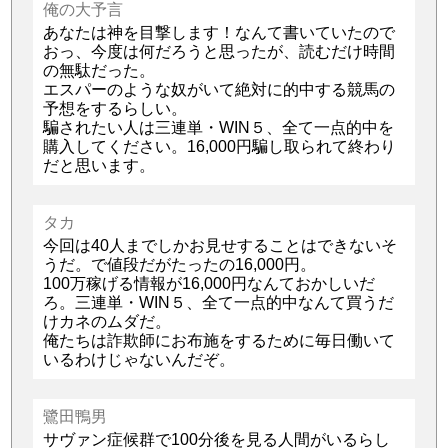
俺の大予言
あなたは神を目撃します！なんて書いていたので
おっ、今度は何だろうと思ったが、読むだけ時間
の無駄だった。
エスパーのような奴がいて絶対に的中する競馬の
予想をするらしい。
騙されたい人は三連単・WIN５、全て一点的中を
購入してください。16,000円騙し取られて終わり
だと思います。
タカ
今回は40人までしかお見せすることはできないそ
うだ。で値段だがたったの16,000円。
100万稼げる情報が16,000円なんておかしいだ
ろ。三連単・WIN５、全て一点的中なんて買うだ
けカネのムダだ。
俺たちは詐欺師にお布施をするために毎日働いて
いるわけじゃないんだぞ。
鷺田鴨男
サヴァン症候群で100分後を見る人間がいるらし