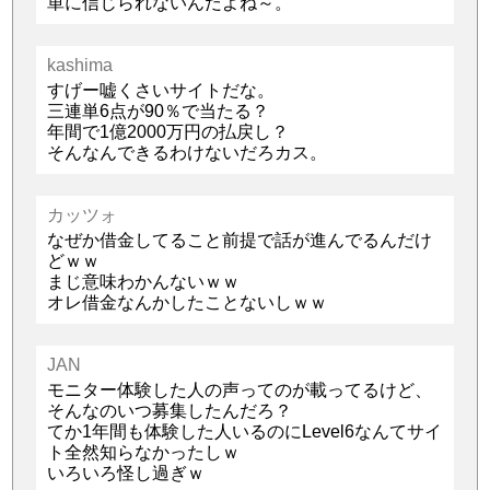
単に信じられないんだよね～。
kashima
すげー嘘くさいサイトだな。
三連単6点が90％で当たる？
年間で1億2000万円の払戻し？
そんなんできるわけないだろカス。
カッツォ
なぜか借金してること前提で話が進んでるんだけ
どｗｗ
まじ意味わかんないｗｗ
オレ借金なんかしたことないしｗｗ
JAN
モニター体験した人の声ってのが載ってるけど、
そんなのいつ募集したんだろ？
てか1年間も体験した人いるのにLevel6なんてサイ
ト全然知らなかったしｗ
いろいろ怪し過ぎｗ