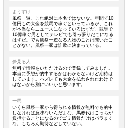
ようすけ
風祭一遊。これ絶対に本名ではないな。年間で10
億円もの大金を競馬で稼ぐといっているが、これ
が本当ならニュースになっているはずだ。競馬で
10億稼ぐ男としてテレビでも引っ張りだこになる
はずだ。でも風祭一遊なる人物のことは聞いたこ
とがない。風祭一家は詐欺に決まっている。
夢見る人
無料で情報をいただけるので登録してみました。
本当に予想が的中するかはわからないけど期待は
しています。ハズレても大金を払わされたわけで
はないから別にいいかと思います。
一馬
いくら風祭一家から得られる情報が無料でも的中
しなければ意味ないんだよな。馬券代はこっちが
負担することになるのでゴミ情報だけはバラまく
な。もちろん期待などしていない。