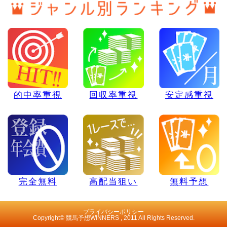
的中率重視
回収率重視
安定感重視
完全無料
高配当狙い
無料予想
プライバシーポリシー
Copyright© 競馬予想WINNERS , 2011 All Rights Reserved.