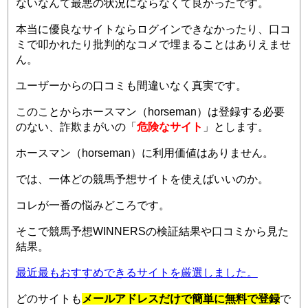
ないなんて最悪の状況にならなくて良かったです。
本当に優良なサイトならログインできなかったり、口コ
ミで叩かれたり批判的なコメで埋まることはありえませ
ん。
ユーザーからの口コミも間違いなく真実です。
このことからホースマン（horseman）は登録する必要
のない、詐欺まがいの「
危険なサイト
」とします。
ホースマン（horseman）に利用価値はありません。
では、一体どの競馬予想サイトを使えばいいのか。
コレが一番の悩みどころです。
そこで競馬予想WINNERSの検証結果や口コミから見た
結果。
最近最もおすすめできるサイトを厳選しました。
どのサイトも
メールアドレスだけで簡単に無料で登録
で