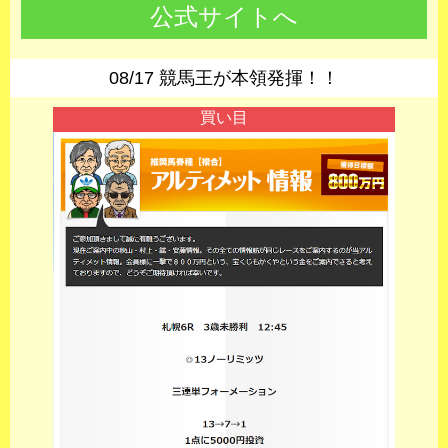
公式サイトへ
08/17 競馬王が本領発揮！！
買い目