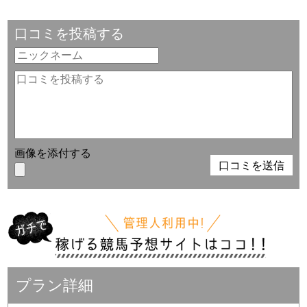
口コミを投稿する
画像を添付する
プラン詳細