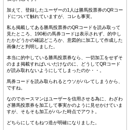
加えて、登録したユーザーの1人は勝馬投票券のQRコー
ドについて触れていますが、コレも事実。
私も掲載してある勝馬投票券のQRコードを読み取って
見たところ、190桁の馬券コードは表示されず、的中し
たかどうかの確認どころか、意図的に加工して作成した
画像だと判明しました。
本当に的中している勝馬投票券なら、一切加工をせずそ
のまま掲載すればいいだけなのに、どうしてQRコード
が読み取れないようにしてしまったのか・・。
馬券コードを読み取られるとウソがバレてしまうから、
ですね。
なのでホースマンはユーザーを信用させる為に、わざわ
ざ勝馬投票券を加工して事実かのように見せかけていま
すが、そもそも加工がバレた時点でアウト。
どちらにしてもねつ造が明確になりました。