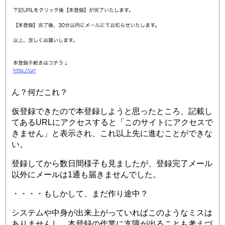
ん？何だこれ？
仮登録できたので本登録しようと思ったところ、記載し
てあるURLにアクセスすると「このサイトにアクセスで
きません」と表示され、これ以上先に進むことができな
い。
登録してから数日間様子も見ましたが、登録完了メール
以外にメールは1通も届きませんでした。
・・・・もしかして、まだ作り途中？
システムや中身が出来上がっていればこのようなミスは
ありませんし、本登録の作業に支障が出ることも考えづ