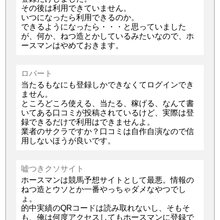
その後は利用できていません。
いつになったら利用できるのか。
できるようになったら・・・と思っていました
が、何か、ねつ造とかしているみたいなので、ホ
ースマンはやめておきます。
ロバート
当たるもなにも登録しかできなくてログインでき
ません。
ところどころ使える、当たる、稼げる、なんて書
いてある口コミが投稿されているけど、実際は登
録できるだけで利用はできませんよ。
業者のサクラですか？口コミは自作自演なので信
用しないほうが良いです。
嘘つきクソサイト
ホースマンは競馬予想サイトとして最悪。情報の
ねつ造とウソとか一番やっちゃダメなやつでし
ょ。
的中実績のQRコードは読み取れないし、そもそ
も、俺は何度アクセスしてもホースマンに登録で