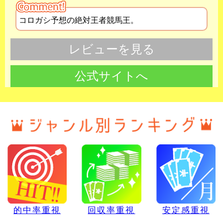
コロガシ予想の絶対王者競馬王。
レビューを見る
公式サイトへ
的中率重視
回収率重視
安定感重視