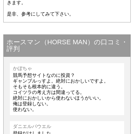
きます。
是非、参考にしてみて下さい。
ホースマン（HORSE MAN）の口コミ・
評判
かぼちゃ
競馬予想サイトなのに投資？
ギャンブルっすよ。絶対におかしいですよ。
そもそも根本的に違う。
コイツラの考え方は間違ってる。
絶対におかしいから使わないほうがいい。
俺は登録しない。
使わない。
ダニエルパウエル
登録だけしました。