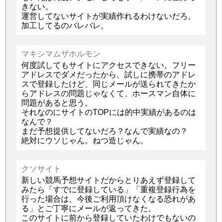
きない。
運営してないサイトが実績作れるわけないだろ。
加工してるのバレバレ。
マキシマムザホルモン
何度試してもサイトにアクセスできない。フリー
アドレスでダメだったから、試しに携帯のアドレ
スで登録したけど、同じメールが送られてきたか
らアドレスの問題じゃなくて、ホースマン自体に
問題があると思う。
それなのにサイトのTOPには的中実績があるのは
なんで？
まだ予想提供してないだろ？なんで実績なの？
絶対にウソじゃん。ねつ造じゃん。
クソサイト
新しい競馬予想サイトだからとりあえず登録して
みたら「すでに登録している」「重複登録行為を
行った場合は、今後ご利用頂けなくなる恐れがあ
る」とご丁寧にメールが返ってきた。
このサイトに前から登録していたわけでもないの