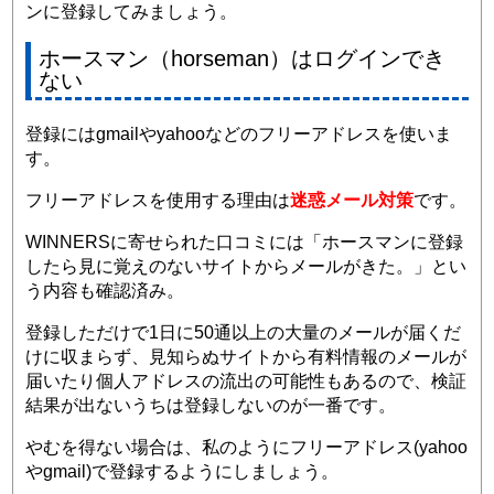
ンに登録してみましょう。
ホースマン（horseman）はログインでき
ない
登録にはgmailやyahooなどのフリーアドレスを使いま
す。
フリーアドレスを使用する理由は
迷惑メール対策
です。
WINNERSに寄せられた口コミには「ホースマンに登録
したら見に覚えのないサイトからメールがきた。」とい
う内容も確認済み。
登録しただけで1日に50通以上の大量のメールが届くだ
けに収まらず、見知らぬサイトから有料情報のメールが
届いたり個人アドレスの流出の可能性もあるので、検証
結果が出ないうちは登録しないのが一番です。
やむを得ない場合は、私のようにフリーアドレス(yahoo
やgmail)で登録するようにしましょう。