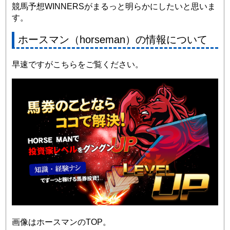
競馬予想WINNERSがまるっと明らかにしたいと思いま
す。
ホースマン（horseman）の情報について
早速ですがこちらをご覧ください。
画像はホースマンのTOP。