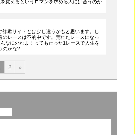
生を変えるというロマンを求める人には合うのか
や詐欺サイトとは少し違うかもと思います。し
通のレースは不的中です。荒れたレースになっ
どんなに外れまくってもたった1レースで人生を
うのかな?
1
2
»