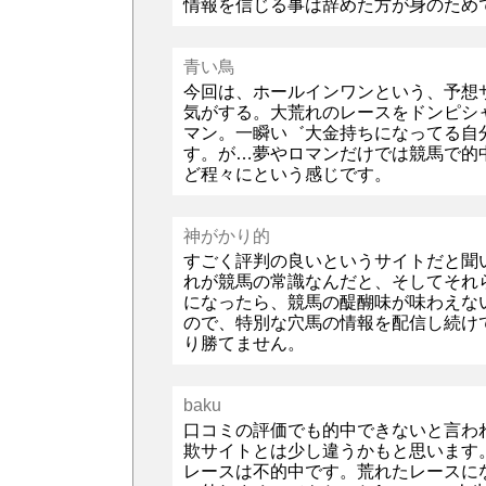
情報を信じる事は辞めた方が身のため
青い鳥
今回は、ホールインワンという、予想
気がする。大荒れのレースをドンピシャ
マン。一瞬い゛大金持ちになってる自
す。が…夢やロマンだけでは競馬で的
ど程々にという感じです。
神がかり的
すごく評判の良いというサイトだと聞
れが競馬の常識なんだと、そしてそれ
になったら、競馬の醍醐味が味わえな
ので、特別な穴馬の情報を配信し続け
り勝てません。
baku
口コミの評価でも的中できないと言わ
欺サイトとは少し違うかもと思います
レースは不的中です。荒れたレースにな