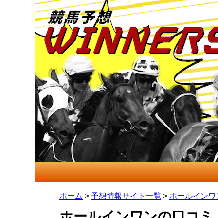
ホーム
>
予想情報サイト一覧
>
ホールインワ
ホールインワンの口コミ