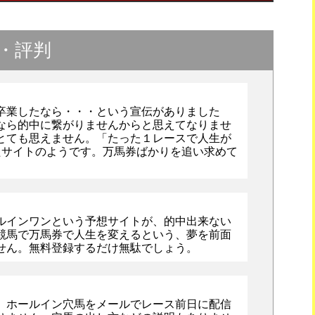
・評判
卒業したなら・・・という宣伝がありました
なら的中に繋がりませんからと思えてなりませ
とても思えません。「たった１レースで人生が
たサイトのようです。万馬券ばかりを追い求めて
ルインワンという予想サイトが、的中出来ない
競馬で万馬券で人生を変えるという、夢を前面
せん。無料登録するだけ無駄でしょう。
。ホールイン穴馬をメールでレース前日に配信