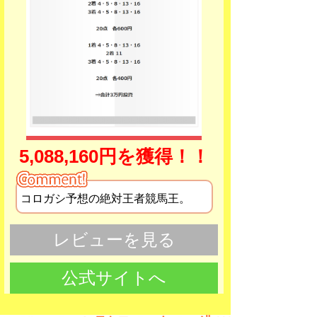
5,088,160円を獲得！！
コロガシ予想の絶対王者競馬王。
レビューを見る
公式サイトへ