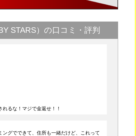
Y STARS）の口コミ・評判
されるな！マジで金返せ！！
ミングでできて、住所も一緒だけど、これって