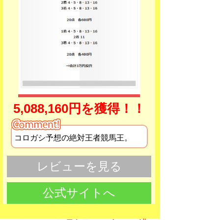
5,088,160円を獲得！！
コロガシ予想の絶対王者競馬王。
レビューを見る
公式サイトへ