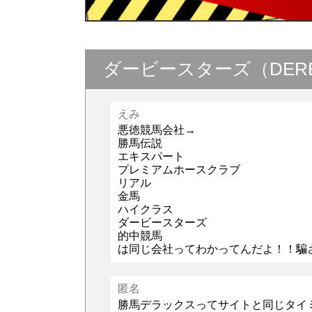
ダービースターズ（DERB
えみ
悪徳競馬会社→
勝馬伝説
エキスパート
プレミアムホースクラブ
リアル
金馬
ハイクラス
ダービースターズ
的中競馬
は同じ会社ってわかってんだよ！！騙
匿名
勝馬デラックスってサイトと同じタイ