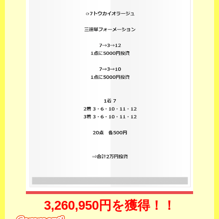
3,260,950円を獲得！！