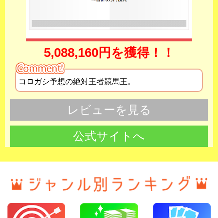
5,088,160円を獲得！！
コロガシ予想の絶対王者競馬王。
レビューを見る
公式サイトへ