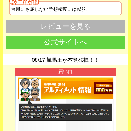
台風にも屈しない予想精度には感服。
レビューを見る
公式サイトへ
08/17 競馬王が本領発揮！！
買い目