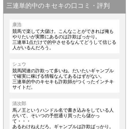
三連単的中のキセキの口コミ・評判
康浩
競馬で楽して大儲け。こんなことができれば俺も
やりたいが実際にあるのは詐欺ばっかり。
三連単1点だけで的中させるなんてどうして信じる
人がいるんだろう。
シュウ
競馬関連の詐欺って多いね。だいたいギャンブル
で確実に稼げる情報なんてあるはずがない。
三連単的中のキセキも詐欺師がつくったインチキ
サイトだ。
清次郎
馬ノ王というハンドル名で書き込みをしている人
がいて、そいつの予想通り買ったら儲かっ
て・・・
あるわけねえだろ。ギャンブルは詐欺ばっかり。