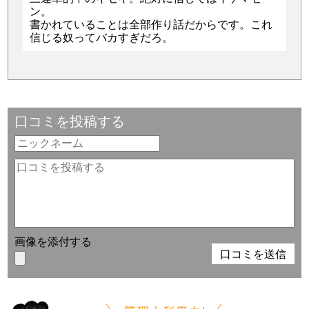
ン。
書かれていることは全部作り話だからです。これ
信じる奴ってバカすぎだろ。
口コミを投稿する
画像を添付する