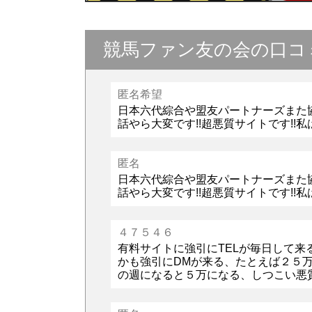
競馬ファン友の会の口コ
匿名希望
日本六代綜合や盟友パートナーズまた
話やら大変です!!超悪質サイトです!!私
匿名
日本六代綜合や盟友パートナーズまた
話やら大変です!!超悪質サイトです!!私
４７５４６
有料サイトに強引にTELが毎日して
かも強引にDMが来る、たとえば２５
の週になると５万になる、しつこい悪