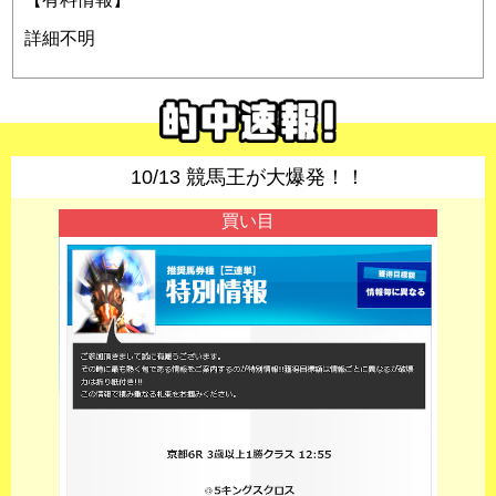
詳細不明
10/13 競馬王が大爆発！！
買い目