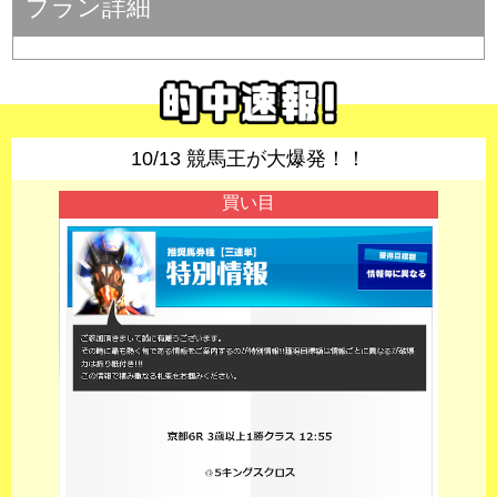
プラン詳細
10/13 競馬王が大爆発！！
買い目