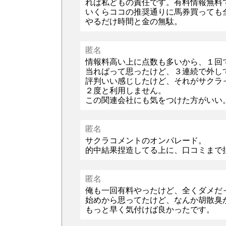
れば私どもの責任です。有料情報無料
いくらココの推奨通りに馬券買っても
やるだけ時間と金の無駄。
匿名
情報料高い上に点数も多いから、１回
当ればって思ったけど、３連続で外し
評判いい感じしたけど、それがサクラ
２度と利用しません。
この関連会社にも気をつけた方がいい
匿名
サクラコメントのオンパレード。
的中結果捏造してる上に、口コミまで
匿名
俺も一回有料やったけど、全くダメだ
始めから思ってたけど、なんか胡散臭
もっと早く気付けば良かったです。