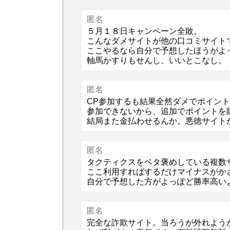
匿名
５月１８日キャンペーン全敗。
こんなダメサイトが他の口コミサイト
ここやるなら自分で予想したほうがよ
軸馬かすりもせんし、いいとこなし。
匿名
CP参加するも結果全然ダメでポイン
参加できないから、追加でポイントを
結局また金払わせるんか。悪徳サイト
匿名
タクティクスをベタ褒めしている複数
ここ利用すればするだけマイナスがか
自分で予想した方がよっぽど勝率高い
匿名
完全な詐欺サイト。当ろうが外れよう