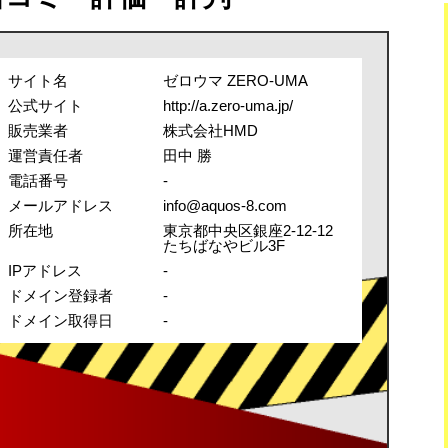
サイト名
ゼロウマ ZERO-UMA
公式サイト
http://a.zero-uma.jp/
販売業者
株式会社HMD
運営責任者
田中 勝
電話番号
-
メールアドレス
info@aquos-8.com
所在地
東京都中央区銀座2-12-12
たちばなやビル3F
IPアドレス
-
ドメイン登録者
-
ドメイン取得日
-