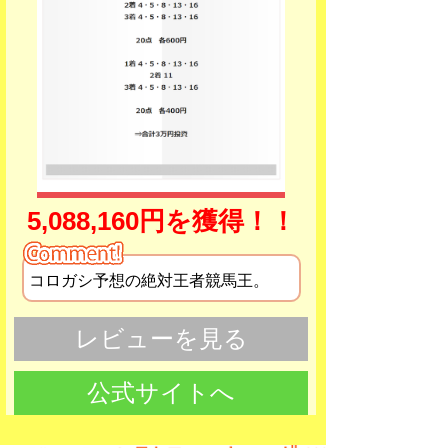
5,088,160円を獲得！！
コロガシ予想の絶対王者競馬王。
レビューを見る
公式サイトへ