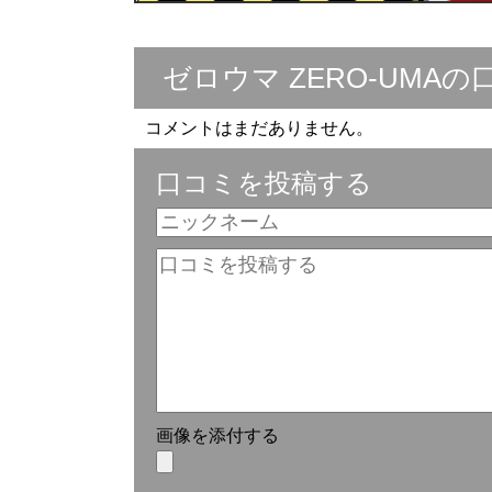
ゼロウマ ZERO-UMA
コメントはまだありません。
口コミを投稿する
画像を添付する