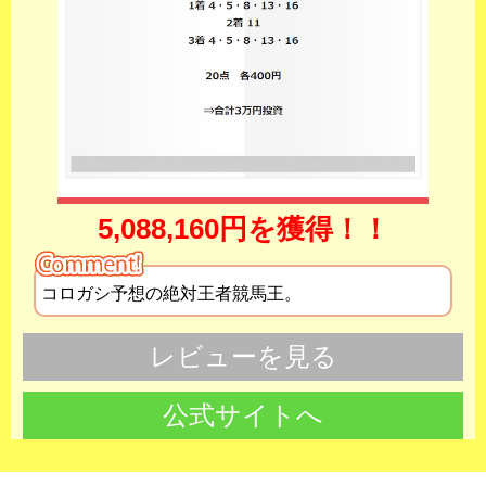
5,088,160円を獲得！！
コロガシ予想の絶対王者競馬王。
レビューを見る
公式サイトへ