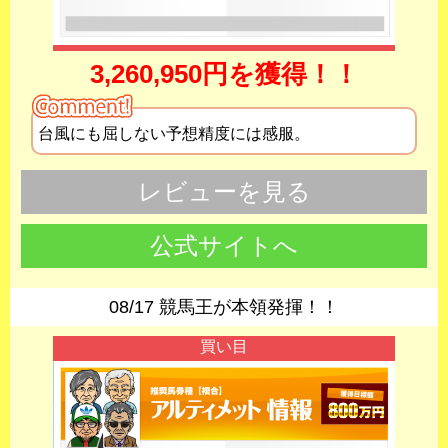
3,260,950円を獲得！！
台風にも屈しない予想精度には感服。
レビューを見る
公式サイトへ
08/17 競馬王が本領発揮！！
買い目