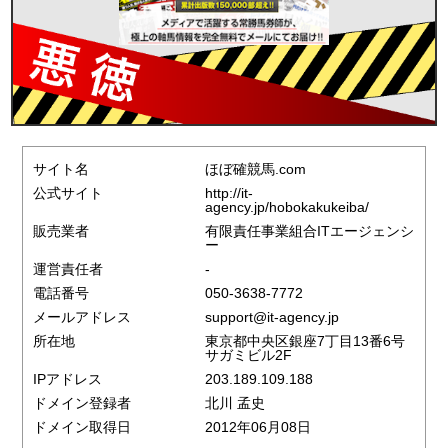
サイト名
ほぼ確競馬.com
公式サイト
http://it-
agency.jp/hobokakukeiba/
販売業者
有限責任事業組合ITエージェンシ
ー
運営責任者
-
電話番号
050-3638-7772
メールアドレス
support@it-agency.jp
所在地
東京都中央区銀座7丁目13番6号
サガミビル2F
IPアドレス
203.189.109.188
ドメイン登録者
北川 孟史
ドメイン取得日
2012年06月08日