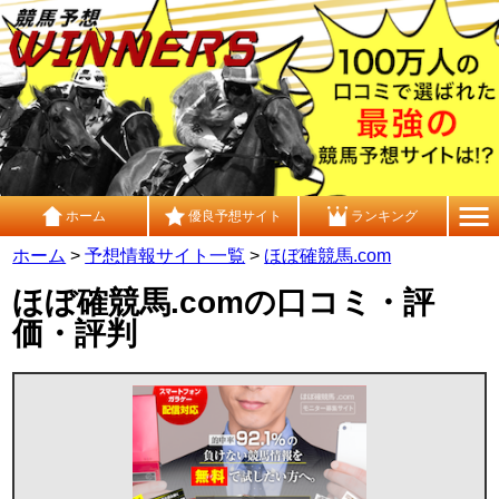
ホーム
優良予想サイト
ランキング
ホーム
>
予想情報サイト一覧
>
ほぼ確競馬.com
ほぼ確競馬.comの口コミ・評
価・評判