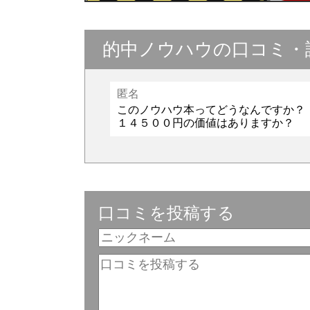
的中ノウハウの口コミ・
匿名
このノウハウ本ってどうなんですか？
１４５００円の価値はありますか？
口コミを投稿する