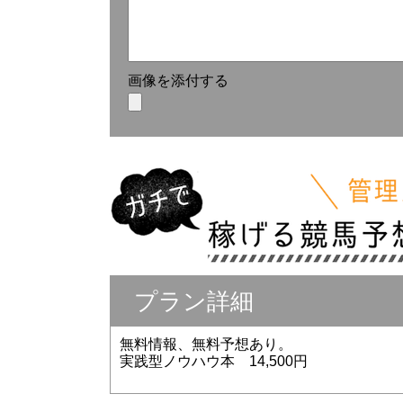
画像を添付する
プラン詳細
無料情報、無料予想あり。
実践型ノウハウ本 14,500円