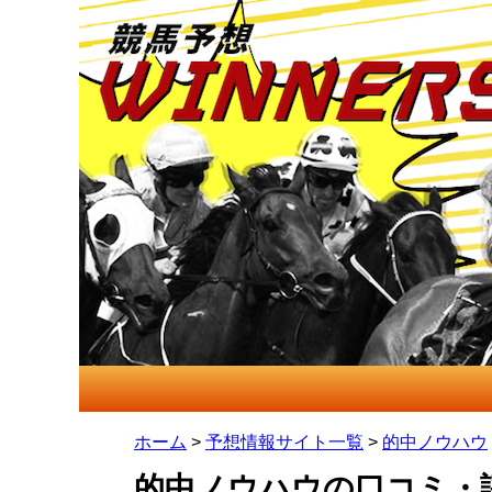
ホーム
>
予想情報サイト一覧
>
的中ノウハウ
的中ノウハウの口コミ・