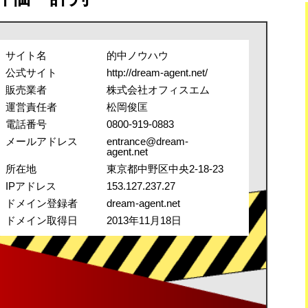
サイト名
的中ノウハウ
公式サイト
http://dream-agent.net/
販売業者
株式会社オフィスエム
運営責任者
松岡俊匡
電話番号
0800-919-0883
メールアドレス
entrance@dream-
agent.net
所在地
東京都中野区中央2-18-23
IPアドレス
153.127.237.27
ドメイン登録者
dream-agent.net
ドメイン取得日
2013年11月18日